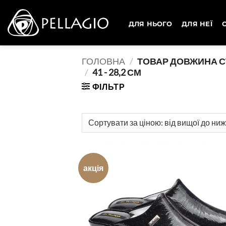
Skip
to
ДЛЯ НЬОГО
ДЛЯ НЕЇ
content
ГОЛОВНА
/
ТОВАР ДОВЖИНА С
/
41 - 28,2 СМ
ФІЛЬТР
акція