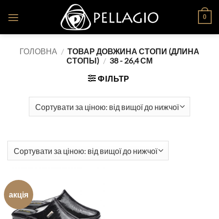
Skip
0
to
content
ГОЛОВНА
/
ТОВАР ДОВЖИНА СТОПИ (ДЛИНА
СТОПЫ)
/
38 - 26,4 СМ
ФІЛЬТР
акція