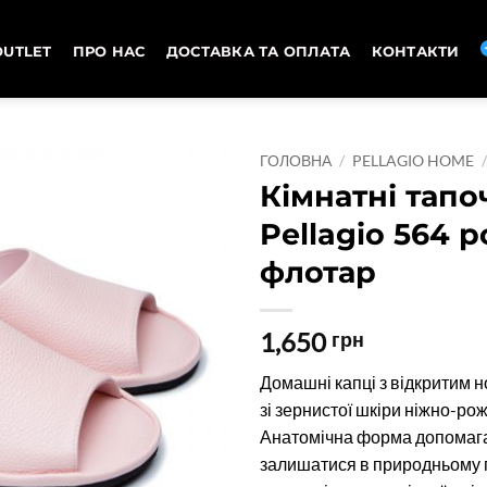
OUTLET
ПРО НАС
ДОСТАВКА ТА ОПЛАТА
КОНТАКТИ
ГОЛОВНА
/
PELLAGIO HOME
Кімнатні тапо
Pellagio 564 
флотар
1,650
грн
Домашні капці з відкритим 
зі зернистої шкіри ніжно-ро
Анатомічна форма допомага
залишатися в природньому 