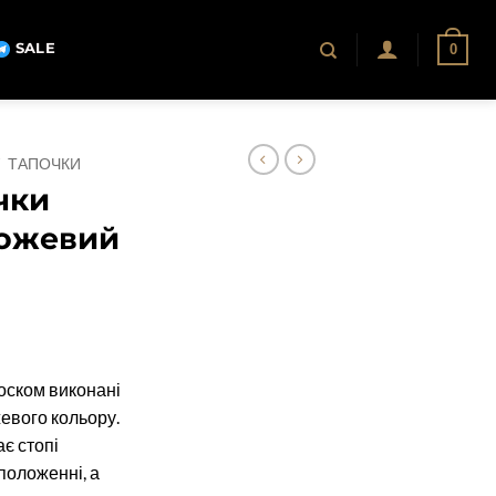
SALE
0
/
ТАПОЧКИ
чки
рожевий
носком виконані
жевого кольору.
є стопі
положенні, а