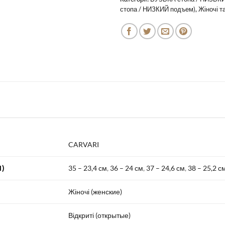
стопа / НИЗКИЙ подъем)
,
Жіночі т
CARVARI
)
35 – 23,4 см
,
36 – 24 см
,
37 – 24,6 см
,
38 – 25,2 с
Жіночі (женские)
Відкриті (открытые)