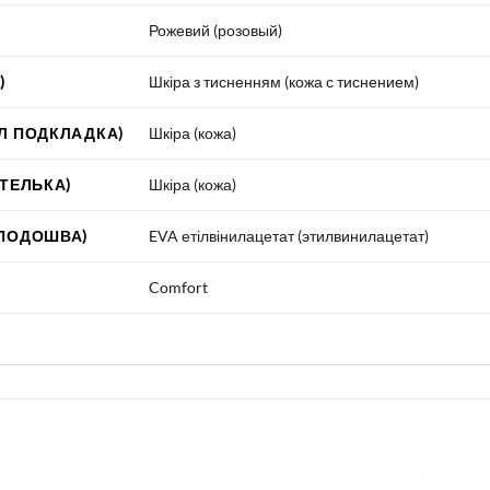
Рожевий (розовый)
)
Шкіра з тисненням (кожа с тиснением)
Л ПОДКЛАДКА)
Шкіра (кожа)
СТЕЛЬКА)
Шкіра (кожа)
 ПОДОШВА)
EVA етілвінилацетат (этилвинилацетат)
Comfort