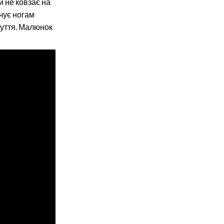
и не ковзає на
чує ногам
зуття. Малюнок