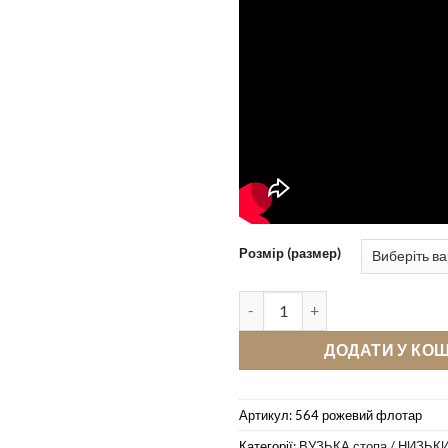
Розмір (размер)
Кімнатні тапочки Pellagio 564
ДОДАТИ У КО
Артикул:
564 рожевий флотар
Категорії:
ВУЗЬКА стопа / НИЗЬКИ