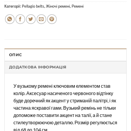
Категорії:
Pellagio belts
,
Жіночі ремені
,
Ремені
ОПИС
ДОДАТКОВА ІНФОРМАЦІЯ
У вузькому ремені ключовим елементом став
колір. Аксесуар насиченого червоного відтінку
буде доречний як акцент у стриманій палітрі, і як
частина яскравої гами. Вузький ремінь не тільки
допоможе поставити акцент на талії, а й стане
стилеутворюючою деталлю. Розмір регулюється
від 68 до 104 см