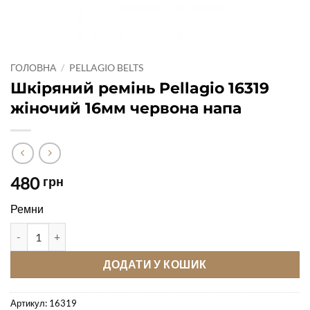
ГОЛОВНА
/
PELLAGIO BELTS
Шкіряний ремінь Pellagio 16319
жіночий 16мм червона напа
480
грн
Ремни
Шкіряний ремінь Pellagio 16319 жіночий 16мм червона напа кі
ДОДАТИ У КОШИК
Артикул:
16319