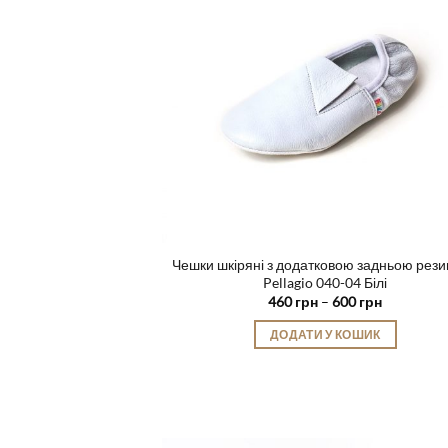
на
сторінці
товару
Чешки шкіряні з додатковою задньою рез
Pellagio 040-04 Білі
Діапазон
460
грн
–
600
грн
цін:
від
ДОДАТИ У КОШИК
460 грн
до
Цей
600 грн
товар
має
кілька