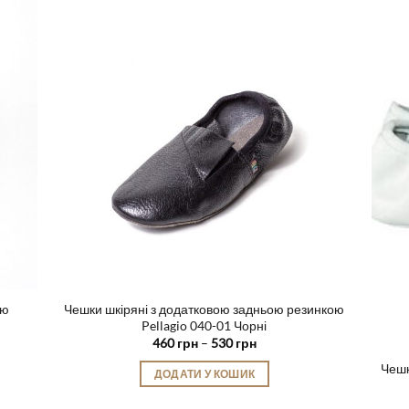
має
кілька
варіантів.
Параметри
можна
вибрати
на
сторінці
товару
ою
Чешки шкіряні з додатковою задньою резинкою
Pellagio 040-01 Чорні
Діапазон
460
грн
–
530
грн
цін:
від
Чешк
ДОДАТИ У КОШИК
460 грн
до
Цей
530 грн