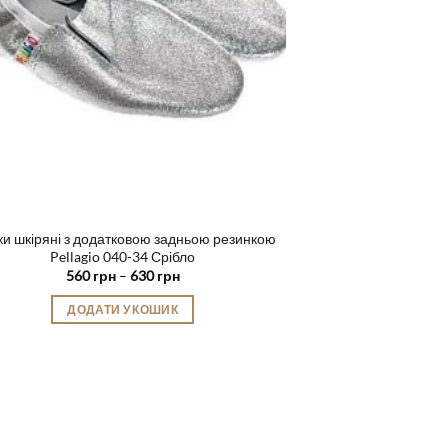
и шкіряні з додатковою задньою резинкою
Pellagio 040-34 Срібло
Діапазон
560
грн
–
630
грн
цін:
від
ДОДАТИ У КОШИК
560 грн
до
Цей
630 грн
товар
має
кілька
варіантів.