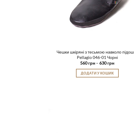
Чешки шкіряні з тесьмою навколо підош
Pellagio 046-01 Чорні
Діапазон
560
грн
–
630
грн
цін:
від
ДОДАТИ У КОШИК
560 грн
до
Цей
630 грн
товар
має
кілька
варіантів.
Параметри
можна
вибрати