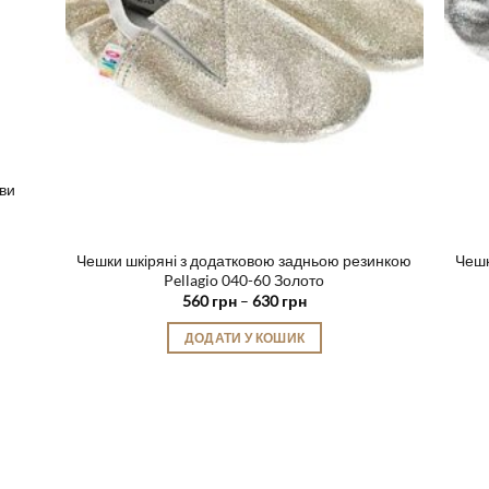
ви
Чешки шкіряні з додатковою задньою резинкою
Чешк
Pellagio 040-60 Золото
Діапазон
560
грн
–
630
грн
цін:
від
ДОДАТИ У КОШИК
560 грн
до
Цей
630 грн
товар
має
кілька
варіантів.