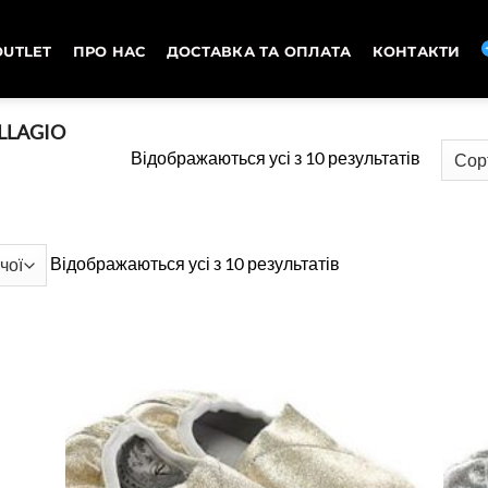
OUTLET
ПРО НАС
ДОСТАВКА ТА ОПЛАТА
КОНТАКТИ
LLAGIO
Сортува
Відображаються усі з 10 результатів
за
ціною:
від
Сортування
Відображаються усі з 10 результатів
високої
за
до
ціною:
низької
від
високої
до
низької