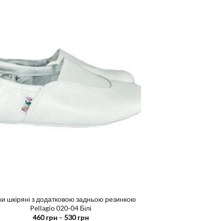
має
кілька
варіантів.
Параметри
можна
вибрати
на
сторінці
товару
и шкіряні з додатковою задньою резинкою
Pellagio 020-04 Білі
Діапазон
460
грн
–
530
грн