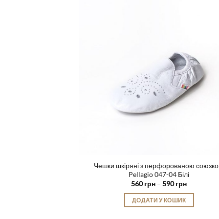
варіантів.
Параметри
можна
вибрати
на
сторінці
товару
Чешки шкіряні з перфорованою союзк
Pellagio 047-04 Білі
Діапазон
560
грн
–
590
грн
цін:
від
ДОДАТИ У КОШИК
560 грн
до
Цей
590 грн