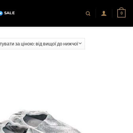
SALE
0
ння