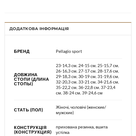
ДОДАТКОВА ІНФОРМАЦІЯ
БРЕНД
Pellagio sport
23-14,3 см
,
24-15 см
,
25-15,7 см
,
26-16,3 см
,
27-17 см
,
28-17,6 см
,
ДОВЖИНА
29-18,3 см
,
30-19 см
,
31-19,6 см
,
СТОПИ (ДЛИНА
32-20,3 см
,
33-21 см
,
34-21,6 см
,
СТОПЫ)
35-22,2 см
,
36-22,8 см
,
37-23,4
см
,
38-24 см
,
39-24,6 см
Жіночі, чоловічі (женские/
СТАТЬ (ПОЛ)
мужские)
прихована резинка, вшита
КОНСТРУКЦІЯ
(КОНСТРУКЦИЯ)
устілка