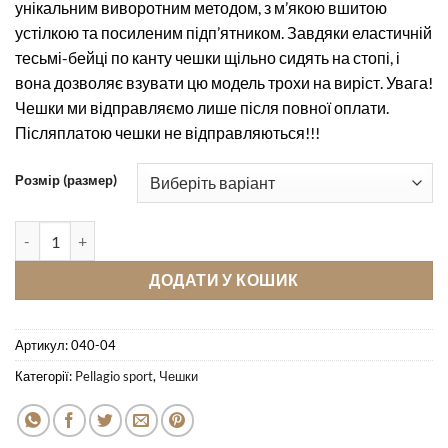
унікальним виворотним методом, з м’якою вшитою
460 грн
устілкою та посиленим підп’ятником. Завдяки еластичній
до
тесьмі-бейці по канту чешки щільно сидять на стопі, і
600 грн
вона дозволяє взувати цю модель трохи на виріст. Увага!
Чешки ми відправляємо лише після повної оплати.
Післяплатою чешки не відправляються!!!
Розмір (размер)
Чешки шкіряні з додатковою задньою резинкою Pellagio 040-04
ДОДАТИ У КОШИК
Артикул:
040-04
Категорії:
Pellagio sport
,
Чешки