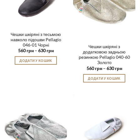
Чешки шкіряні з тесьмою
навколо підошви Pellagio
046-01 Чорні
Чешки шкіряні з
Діапазон
560
грн
–
630
грн
додатковою задньою
цін:
резинкою Pellagio 040-60
від
ДОДАТИ У КОШИК
560 грн
Золото
до
Цей
Діапазон
560
грн
–
630
грн
630 грн
цін:
товар
від
ДОДАТИ У КОШИК
560 грн
має
до
Цей
кілька
630 грн
товар
варіантів.
має
Параметри
кілька
можна
варіантів.
вибрати
Параметри
на
можна
сторінці
вибрати
товару
на