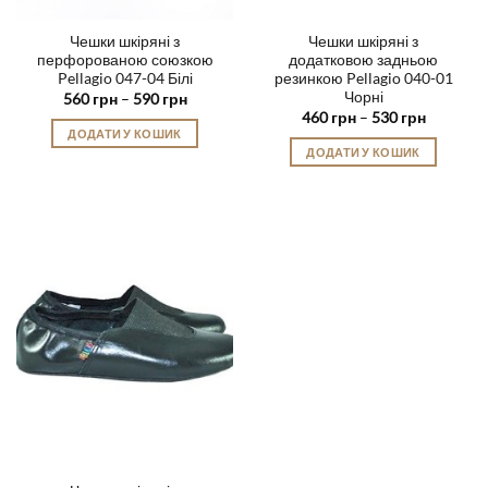
Чешки шкіряні з
Чешки шкіряні з
перфорованою союзкою
додатковою задньою
Pellagio 047-04 Білі
резинкою Pellagio 040-01
Чорні
Діапазон
560
грн
–
590
грн
цін:
Діапазон
460
грн
–
530
грн
від
цін:
ДОДАТИ У КОШИК
560 грн
від
ДОДАТИ У КОШИК
до
Цей
460 грн
590 грн
до
Цей
товар
530 грн
товар
має
має
кілька
кілька
варіантів.
варіантів.
Параметри
Параметри
можна
можна
вибрати
вибрати
на
на
сторінці
сторінці
товару
товару