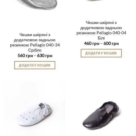
сторінці
товару
Чешки шкіряні з
додатковою задньою
резинкою Pellagio 040-04
Чешки шкіряні з
Білі
додатковою задньою
Діапазон
460
грн
–
600
грн
резинкою Pellagio 040-34
цін:
Срібло
від
ДОДАТИ У КОШИК
460 грн
Діапазон
560
грн
–
630
грн
до
цін:
Цей
600 грн
від
ДОДАТИ У КОШИК
товар
560 грн
до
Цей
має
630 грн
товар
кілька
має
варіантів.
кілька
Параметри
варіантів.
можна
Параметри
вибрати
можна
на
вибрати
сторінці
на
товару
сторінці
товару