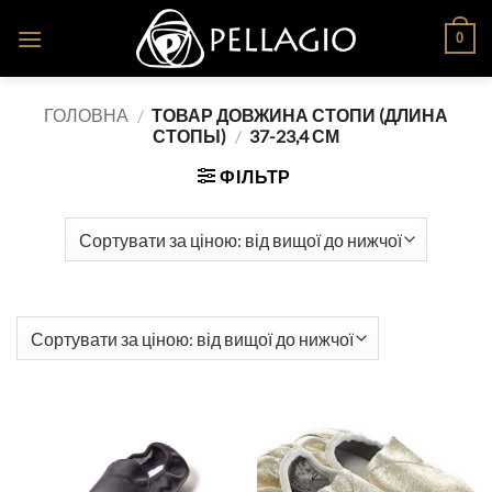
Skip
0
to
content
ГОЛОВНА
/
ТОВАР ДОВЖИНА СТОПИ (ДЛИНА
СТОПЫ)
/
37-23,4 СМ
ФІЛЬТР