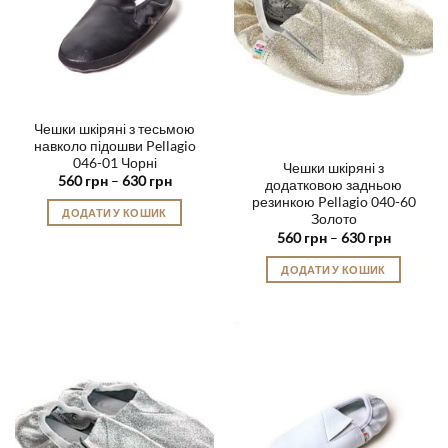
Чешки шкіряні з тесьмою
навколо підошви Pellagio
046-01 Чорні
Чешки шкіряні з
Діапазон
560
грн
–
630
грн
додатковою задньою
цін:
резинкою Pellagio 040-60
від
ДОДАТИ У КОШИК
560 грн
Золото
до
Цей
Діапазон
560
грн
–
630
грн
630 грн
цін:
товар
від
ДОДАТИ У КОШИК
560 грн
має
до
Цей
кілька
630 грн
товар
варіантів.
має
Параметри
кілька
можна
варіантів.
вибрати
Параметри
на
можна
сторінці
вибрати
товару