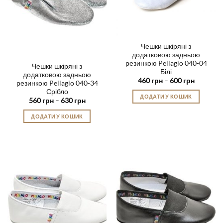
на
сторінці
товару
Чешки шкіряні з
додатковою задньою
резинкою Pellagio 040-04
Чешки шкіряні з
Білі
додатковою задньою
Діапазон
460
грн
–
600
грн
резинкою Pellagio 040-34
цін:
Срібло
від
ДОДАТИ У КОШИК
460 грн
Діапазон
560
грн
–
630
грн
до
цін:
Цей
600 грн
від
ДОДАТИ У КОШИК
товар
560 грн
до
Цей
має
630 грн
товар
кілька
має
варіантів.
кілька
Параметри
варіантів.
можна
Параметри
вибрати
можна
на
вибрати
сторінці
на
товару
сторінці