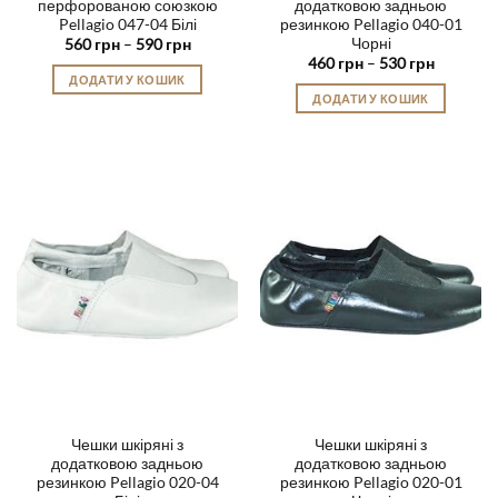
перфорованою союзкою
додатковою задньою
Pellagio 047-04 Білі
резинкою Pellagio 040-01
Чорні
Діапазон
560
грн
–
590
грн
цін:
Діапазон
460
грн
–
530
грн
від
цін:
ДОДАТИ У КОШИК
560 грн
від
ДОДАТИ У КОШИК
до
Цей
460 грн
590 грн
до
Цей
товар
530 грн
товар
має
має
кілька
кілька
варіантів.
варіантів.
Параметри
Параметри
можна
можна
вибрати
вибрати
на
на
сторінці
сторінці
товару
товару
Чешки шкіряні з
Чешки шкіряні з
додатковою задньою
додатковою задньою
резинкою Pellagio 020-04
резинкою Pellagio 020-01