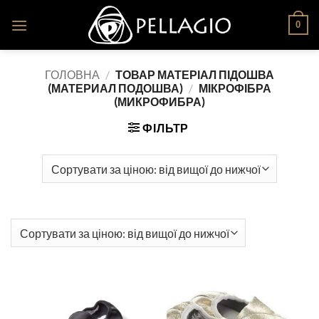
Skip
0
to
content
ГОЛОВНА
/
ТОВАР МАТЕРІАЛ ПІДОШВА
(МАТЕРИАЛ ПОДОШВА)
/
МІКРОФІБРА
(МИКРОФИБРА)
ФІЛЬТР