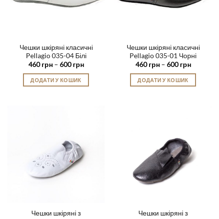
товару
Чешки шкіряні класичні
Чешки шкіряні класичні
Pellagio 035-04 Білі
Pellagio 035-01 Чорні
Діапазон
Діапазон
460
грн
–
600
грн
460
грн
–
600
грн
цін:
цін:
від
від
ДОДАТИ У КОШИК
ДОДАТИ У КОШИК
460 грн
460 грн
до
до
Цей
Цей
600 грн
600 грн
товар
товар
має
має
кілька
кілька
варіантів.
варіантів.
Параметри
Параметри
можна
можна
вибрати
вибрати
на
на
сторінці
сторінці
товару
товару
Чешки шкіряні з
Чешки шкіряні з