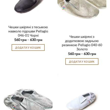
Чешки шкіряні з тесьмою
навколо підошви Pellagio
046-01 Чорні
Чешки шкіряні з
Діапазон
560
грн
–
630
грн
додатковою задньою
цін:
резинкою Pellagio 040-60
від
ДОДАТИ У КОШИК
560 грн
Золото
до
Цей
Діапазон
560
грн
–
630
грн
630 грн
цін:
товар
від
ДОДАТИ У КОШИК
560 грн
має
до
Цей
кілька
630 грн
товар
варіантів.
має
Параметри
кілька
можна
варіантів.
вибрати
Параметри
на
можна
сторінці
вибрати
товару
на