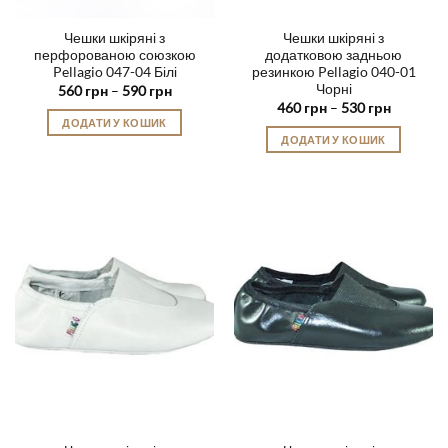
Чешки шкіряні з
Чешки шкіряні з
перфорованою союзкою
додатковою задньою
Pellagio 047-04 Білі
резинкою Pellagio 040-01
Чорні
Діапазон
560
грн
–
590
грн
цін:
Діапазон
460
грн
–
530
грн
від
цін:
ДОДАТИ У КОШИК
560 грн
від
ДОДАТИ У КОШИК
до
Цей
460 грн
590 грн
до
Цей
товар
530 грн
товар
має
має
кілька
кілька
варіантів.
варіантів.
Параметри
Параметри
можна
можна
вибрати
вибрати
на
на
сторінці
сторінці
товару
товару