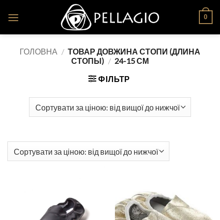
Skip
0
to
content
ГОЛОВНА
/
ТОВАР ДОВЖИНА СТОПИ (ДЛИНА
СТОПЫ)
/
24-15 СМ
ФІЛЬТР