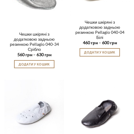
сторінці
товару
Чешки шкіряні з
додатковою задньою
резинкою Pellagio 040-04
Чешки шкіряні з
Білі
додатковою задньою
Діапазон
460
грн
–
600
грн
резинкою Pellagio 040-34
цін:
Срібло
від
ДОДАТИ У КОШИК
460 грн
Діапазон
560
грн
–
630
грн
до
цін:
Цей
600 грн
від
ДОДАТИ У КОШИК
товар
560 грн
до
Цей
має
630 грн
товар
кілька
має
варіантів.
кілька
Параметри
варіантів.
можна
Параметри
вибрати
можна
на
вибрати
сторінці
на
товару
сторінці
товару