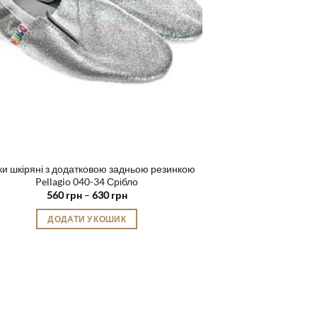
и шкіряні з додатковою задньою резинкою
Pellagio 040-34 Срібло
Діапазон
560
грн
–
630
грн
цін:
від
ДОДАТИ У КОШИК
560 грн
до
Цей
630 грн
товар
має
кілька
варіантів.