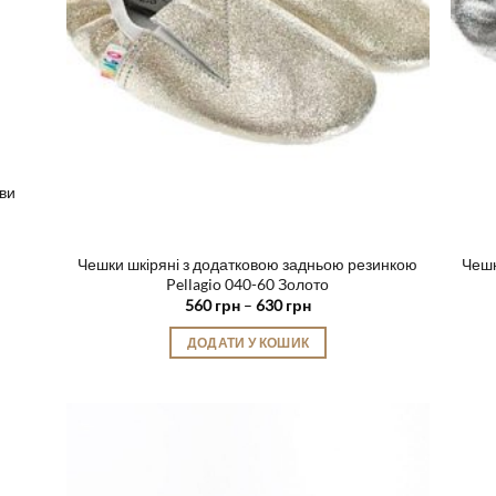
ви
Чешки шкіряні з додатковою задньою резинкою
Чешк
Pellagio 040-60 Золото
Діапазон
560
грн
–
630
грн
цін:
від
ДОДАТИ У КОШИК
560 грн
до
Цей
630 грн
товар
має
кілька
варіантів.