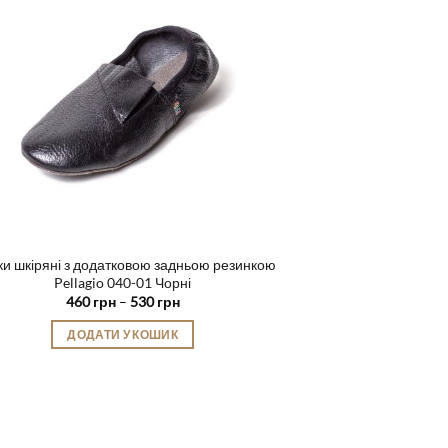
Параметри
можна
вибрати
на
сторінці
товару
и шкіряні з додатковою задньою резинкою
Pellagio 040-01 Чорні
Діапазон
460
грн
–
530
грн
цін:
від
ДОДАТИ У КОШИК
460 грн
до
Цей
530 грн
товар
має
кілька