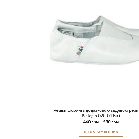
варіантів.
Параметри
можна
вибрати
на
сторінці
товару
Чешки шкіряні з додатковою задньою рез
Pellagio 020-04 Білі
Діапазон
460
грн
–
530
грн
цін:
від
ДОДАТИ У КОШИК
460 грн
до