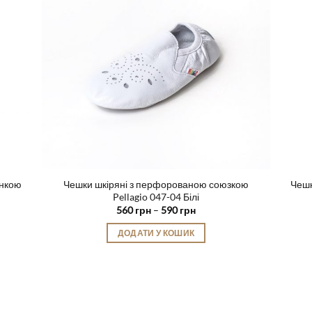
Параметри
можна
вибрати
на
сторінці
товару
инкою
Чешки шкіряні з перфорованою союзкою
Чешк
Pellagio 047-04 Білі
Діапазон
560
грн
–
590
грн
цін:
від
ДОДАТИ У КОШИК
560 грн
до
Цей
590 грн
товар
має
кілька