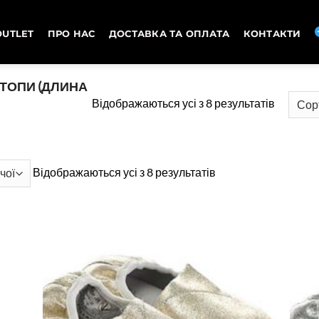
OUTLET
ПРО НАС
ДОСТАВКА ТА ОПЛАТА
КОНТАКТИ
ТОПИ (ДЛИНА
Сортува
Відображаються усі з 8 результатів
за
ціною:
від
Сортування
Відображаються усі з 8 результатів
високої
за
до
ціною:
низької
від
високої
до
низької