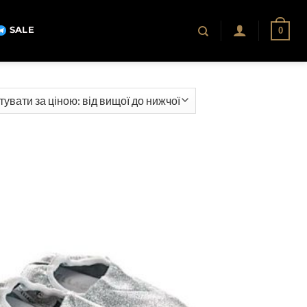
SALE
0
ння