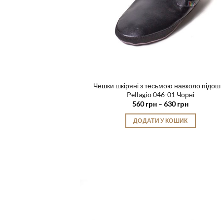
Чешки шкіряні з тесьмою навколо підош
Pellagio 046-01 Чорні
Діапазон
560
грн
–
630
грн
цін:
від
ДОДАТИ У КОШИК
560 грн
до
Цей
630 грн
товар
має
кілька
варіантів.
Параметри
можна
вибрати