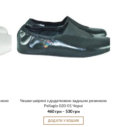
варіантів.
Параметри
можна
вибрати
на
сторінці
товару
инкою
Чешки шкіряні з додатковою задньою резинкою
Pellagio 020-01 Чорні
Діапазон
460
грн
–
530
грн
цін:
від
ДОДАТИ У КОШИК
460 грн
до