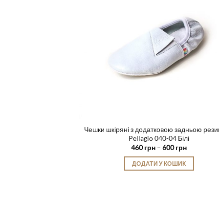
на
сторінці
товару
Чешки шкіряні з додатковою задньою рез
Pellagio 040-04 Білі
Діапазон
460
грн
–
600
грн
цін:
від
ДОДАТИ У КОШИК
460 грн
до
Цей
600 грн
товар
має
кілька