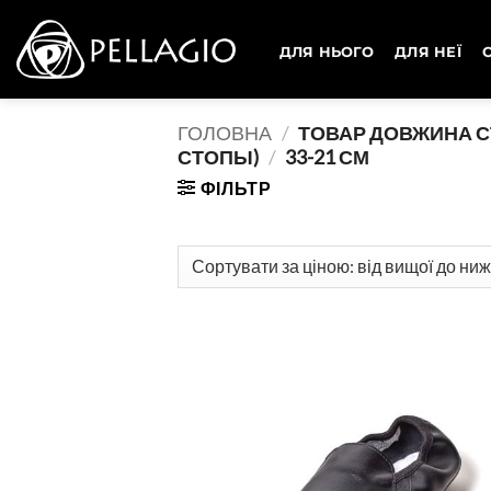
Skip
to
ДЛЯ НЬОГО
ДЛЯ НЕЇ
content
ГОЛОВНА
/
ТОВАР ДОВЖИНА С
СТОПЫ)
/
33-21 СМ
ФІЛЬТР