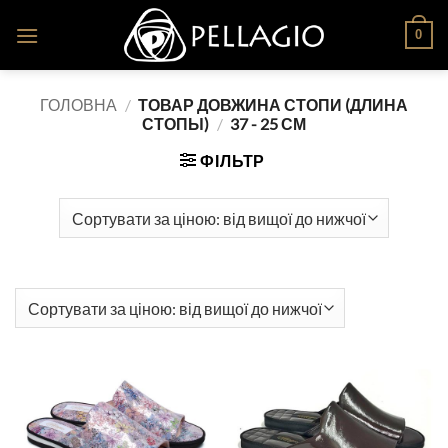
Skip
0
to
content
ГОЛОВНА
/
ТОВАР ДОВЖИНА СТОПИ (ДЛИНА
СТОПЫ)
/
37 - 25 СМ
ФІЛЬТР