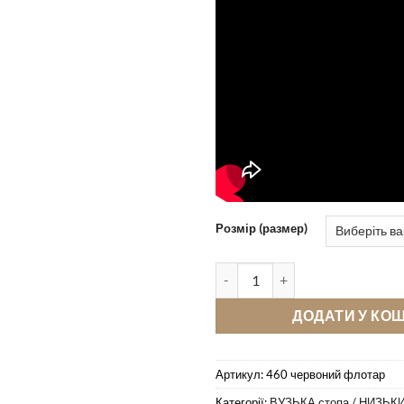
Розмір (размер)
Кімнатні тапочки Pellagio 460
ДОДАТИ У КО
Артикул:
460 червоний флотар
Категорії:
ВУЗЬКА стопа / НИЗЬКИ