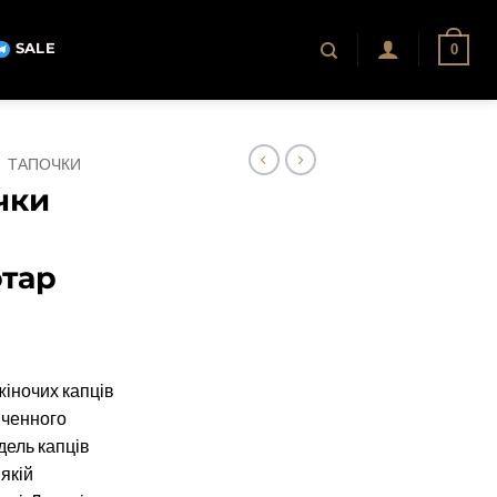
SALE
0
/
ТАПОЧКИ
чки
тар
жіночих капців
сиченного
дель капців
 якій