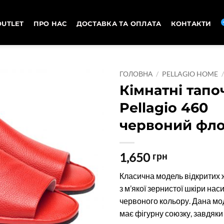
OUTLET
ПРО НАС
ДОСТАВКА ТА ОПЛАТА
КОНТАКТИ
ГОЛОВНА
/
PELLAGIO HOME
Кімнатні тапо
Pellagio 460
червоний фло
1,650
грн
Класична модель відкритих 
з м’якої зернистої шкіри на
червоного кольору. Дана мо
має фігурну союзку, завдяки