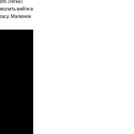
пі. Легка і
волить вийти в
ерасу. Малюнок