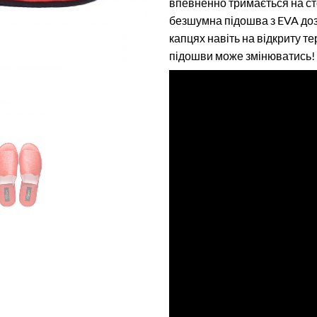
впевненно тримається на сто
безшумна підошва з EVA доз
капцях навіть на відкриту т
підошви може змінюватись!