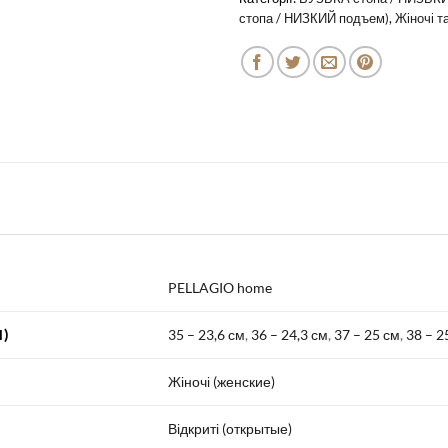
стопа / НИЗКИЙ подъем)
,
Жіночі т
PELLAGIO home
)
35 – 23,6 см
,
36 – 24,3 см
,
37 – 25 см
,
38 – 2
Жіночі (женские)
Відкриті (открытые)