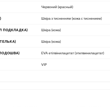
Червоний (красный)
)
Шкіра з тисненням (кожа с тиснением)
Л ПОДКЛАДКА)
Шкіра (кожа)
СТЕЛЬКА)
Шкіра (кожа)
 ПОДОШВА)
EVA етілвінилацетат (этилвинилацетат)
VIP