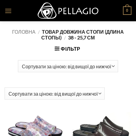
Skip
0
to
content
ГОЛОВНА
/
ТОВАР ДОВЖИНА СТОПИ (ДЛИНА
СТОПЫ)
/
38 - 25,7 СМ
ФІЛЬТР