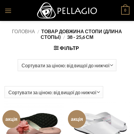
Skip
0
to
content
ГОЛОВНА
/
ТОВАР ДОВЖИНА СТОПИ (ДЛИНА
СТОПЫ)
/
38 - 25,6 СМ
ФІЛЬТР
акція
акція