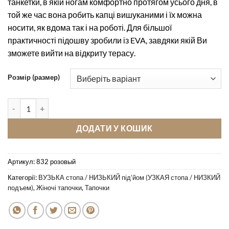
танкетки, в якій ногам комфортно протягом усього дня, в
той же час вона робить капці вишуканими і їх можна
носити, як вдома так і на роботі. Для більшої
практичності підошву зробили із EVA, завдяки якій Ви
зможете вийти на відкриту терасу.
Розмір (размер)
Комнатные тапочки Pellagio 832 розовый кількість
ДОДАТИ У КОШИК
Артикул:
832 розовый
Категорії:
ВУЗЬКА стопа / НИЗЬКИЙ під’йом (УЗКАЯ стопа / НИЗКИЙ
подъем)
,
Жіночі тапочки
,
Тапочки