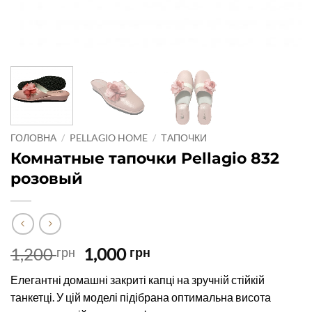
ГОЛОВНА
/
PELLAGIO HOME
/
ТАПОЧКИ
Комнатные тапочки Pellagio 832
розовый
Оригінальна
Поточна
1,200
1,000
грн
грн
ціна:
ціна:
Елегантні домашні закриті капці на зручній стійкій
1,200 грн.
1,000 грн.
танкетці. У цій моделі підібрана оптимальна висота