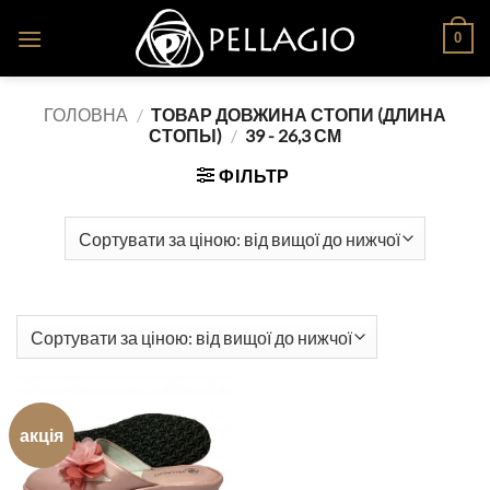
Skip
0
to
content
ГОЛОВНА
/
ТОВАР ДОВЖИНА СТОПИ (ДЛИНА
СТОПЫ)
/
39 - 26,3 СМ
ФІЛЬТР
акція