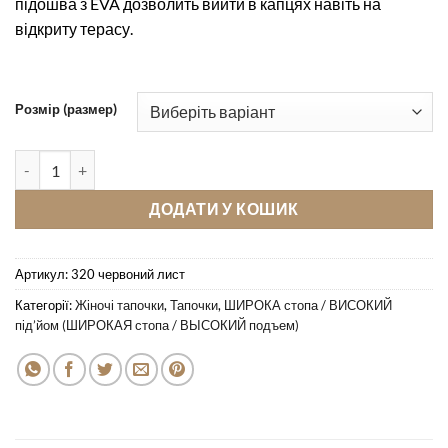
підошва з EVA дозволить вийти в капцях навіть на
відкриту терасу.
Розмір (размер)
Кімнатні тапочки Pellagio 320 червоний лист кількість
ДОДАТИ У КОШИК
Артикул:
320 червоний лист
Категорії:
Жіночі тапочки
,
Тапочки
,
ШИРОКА стопа / ВИСОКИЙ
під’йом (ШИРОКАЯ стопа / ВЫСОКИЙ подъем)