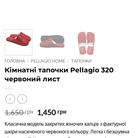
ГОЛОВНА
/
PELLAGIO HOME
/
ТАПОЧКИ
Кімнатні тапочки Pellagio 320
червоний лист
Оригінальна
Поточна
1,650
1,450
грн
грн
ціна:
ціна:
Класична модель закритих жіночих капців з фактурної
1,650 грн.
1,450 грн.
шкіри насиченого червоного кольору. Легка і безшумна