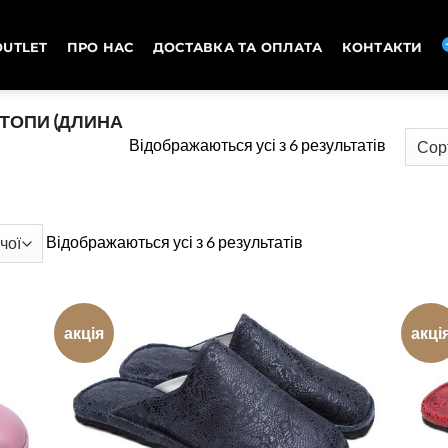
OUTLET
ПРО НАС
ДОСТАВКА ТА ОПЛАТА
КОНТАКТИ
ТОПИ (ДЛИНА
Сортува
Відображаються усі з 6 результатів
за
ціною:
від
Сортування
Відображаються усі з 6 результатів
високої
за
до
ціною:
низької
від
акція
акці
високої
до
низької