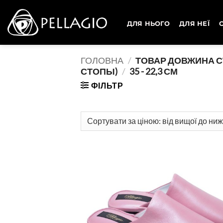
Skip
to
ДЛЯ НЬОГО
ДЛЯ НЕЇ
content
ГОЛОВНА
/
ТОВАР ДОВЖИНА С
СТОПЫ)
/
35 - 22,3 СМ
ФІЛЬТР