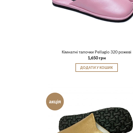
Кімнатні тапочки Pellagio 320 рожеві
1,650
грн
ДОДАТИ У КОШИК
Цей
товар
має
кілька
акція
варіантів.
Параметри
можна
вибрати
на