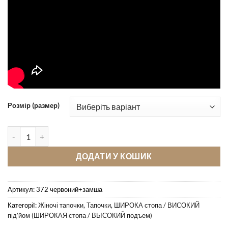
Розмір (размер)
Кімнатні тапочки Pellagio 372 червоний+замша кількість
ДОДАТИ У КОШИК
Артикул:
372 червоний+замша
Категорії:
Жіночі тапочки
,
Тапочки
,
ШИРОКА стопа / ВИСОКИЙ
під’йом (ШИРОКАЯ стопа / ВЫСОКИЙ подъем)