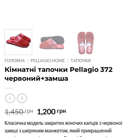
ГОЛОВНА
/
PELLAGIO HOME
/
ТАПОЧКИ
Кімнатні тапочки Pellagio 372
червоний+замша
Оригінальна
Поточна
1,450
1,200
грн
грн
ціна:
ціна:
Класична модель закритих жіночих капців з червоноі
1,450 грн.
1,200 грн.
замші з шкіряним манжетом, який прикрашений