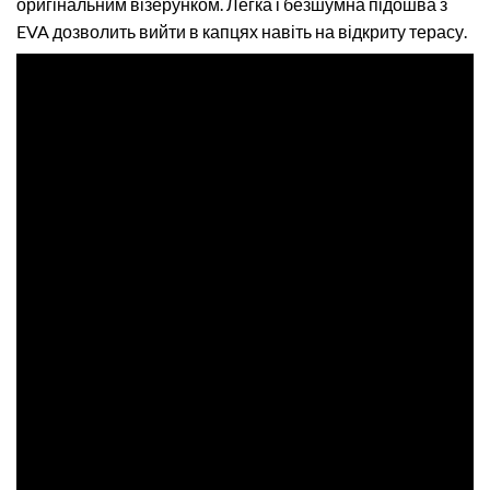
оригінальним візерунком. Легка і безшумна підошва з
EVA дозволить вийти в капцях навіть на відкриту терасу.