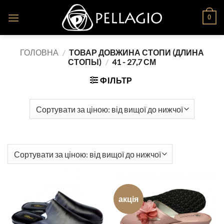
Skip
0
to
content
ГОЛОВНА
/
ТОВАР ДОВЖИНА СТОПИ (ДЛИНА
СТОПЫ)
/
41 - 27,7 СМ
ФІЛЬТР
акція