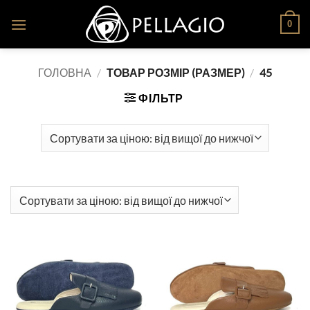
Skip
0
to
content
ГОЛОВНА
/
ТОВАР РОЗМІР (РАЗМЕР)
/
45
ФІЛЬТР