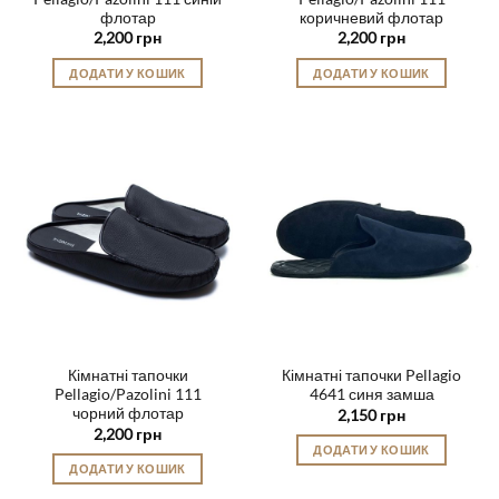
флотар
коричневий флотар
2,200
грн
2,200
грн
ДОДАТИ У КОШИК
ДОДАТИ У КОШИК
Цей
Цей
товар
товар
має
має
кілька
кілька
варіантів.
варіантів.
Параметри
Параметри
можна
можна
вибрати
вибрати
на
на
сторінці
сторінці
товару
товару
Кімнатні тапочки
Кімнатні тапочки Pellagio
Pellagio/Pazolini 111
4641 синя замша
чорний флотар
2,150
грн
2,200
грн
ДОДАТИ У КОШИК
ДОДАТИ У КОШИК
Цей
Цей
товар