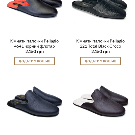
можна
можна
вибрати
вибрати
на
на
сторінці
сторінці
товару
товару
Кімнатні тапочки Pellagio
Кімнатні тапочки Pellagio
4641 чорний флотар
221 Total Black Croco
2,150
грн
2,150
грн
ДОДАТИ У КОШИК
ДОДАТИ У КОШИК
Цей
Цей
товар
товар
має
має
кілька
кілька
варіантів.
варіантів.
Параметри
Параметри
можна
можна
вибрати
вибрати
на
на
сторінці
сторінці
товару
товару