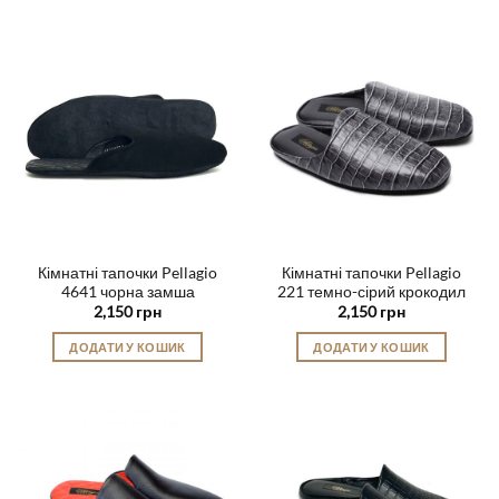
товар
має
має
кілька
кілька
варіантів.
варіантів.
Параметри
Параметри
можна
можна
вибрати
вибрати
на
на
сторінці
сторінці
товару
товару
Кімнатні тапочки Pellagio
Кімнатні тапочки Pellagio
4641 чорна замша
221 темно-сірий крокодил
2,150
грн
2,150
грн
ДОДАТИ У КОШИК
ДОДАТИ У КОШИК
Цей
Цей
товар
товар
має
має
кілька
кілька
варіантів.
варіантів.
Параметри
Параметри