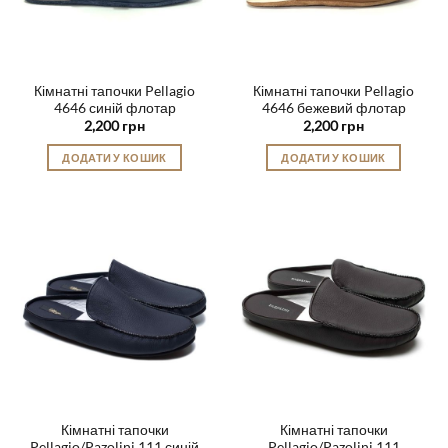
Кімнатні тапочки Pellagio
Кімнатні тапочки Pellagio
4646 синій флотар
4646 бежевий флотар
2,200
грн
2,200
грн
ДОДАТИ У КОШИК
ДОДАТИ У КОШИК
Цей
Цей
товар
товар
має
має
кілька
кілька
варіантів.
варіантів.
Параметри
Параметри
можна
можна
вибрати
вибрати
на
на
сторінці
сторінці
товару
товару
Кімнатні тапочки
Кімнатні тапочки
Pellagio/Pazolini 111 синій
Pellagio/Pazolini 111