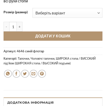
всі рухи стопи
Розмір (размер)
Кімнатні тапочки Pellagio 4646 синій флотар кількість
ДОДАТИ У КОШИК
Артикул:
4646 синій флотар
Категорії:
Тапочки
,
Чоловічі тапочки
,
ШИРОКА стопа / ВИСОКИЙ
під’йом (ШИРОКАЯ стопа / ВЫСОКИЙ подъем)
ДОДАТКОВА ІНФОРМАЦІЯ