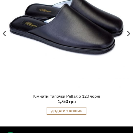
Кімнатні тапочки Pellagio 120 чорні
1,750
грн
ДОДАТИ У КОШИК
Цей
товар
має