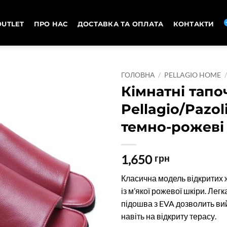
OUTLET
ПРО НАС
ДОСТАВКА ТА ОПЛАТА
КОНТАКТИ
ГОЛОВНА
/
PELLAGIO HOME
Кімнатні тапо
Pellagio/Pazol
темно-рожеві
1,650
грн
Класична модель відкритих 
із м’якої рожевої шкіри. Лег
підошва з EVA дозволить ви
навіть на відкриту терасу.