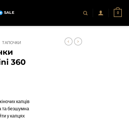
SALE
0
/
ТАПОЧКИ
чки
ini 360
жіночих капців
ка та безшумна
йти у капцях