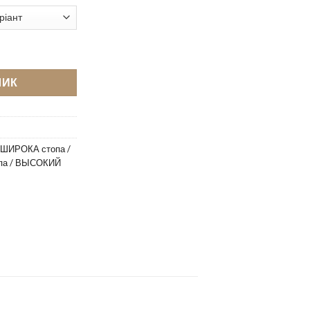
lini 360 темно-рожеві кількість
ШИК
ШИРОКА стопа /
па / ВЫСОКИЙ