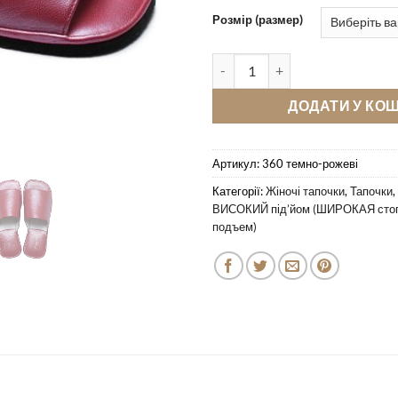
Розмір (размер)
Кімнатні тапочки Pellagio/Pazo
ДОДАТИ У КО
Артикул:
360 темно-рожеві
Категорії:
Жіночі тапочки
,
Тапочки
,
ВИСОКИЙ під’йом (ШИРОКАЯ сто
подъем)