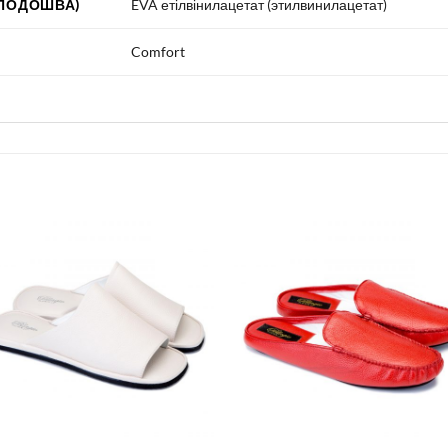
 ПОДОШВА)
EVA етілвінилацетат (этилвинилацетат)
Comfort