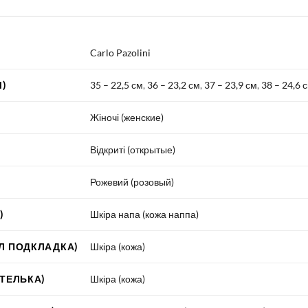
Carlo Pazolini
)
35 – 22,5 см
,
36 – 23,2 см
,
37 – 23,9 см
,
38 – 24,6 
Жіночі (женские)
Відкриті (открытые)
Рожевий (розовый)
)
Шкіра напа (кожа наппа)
Л ПОДКЛАДКА)
Шкіра (кожа)
СТЕЛЬКА)
Шкіра (кожа)