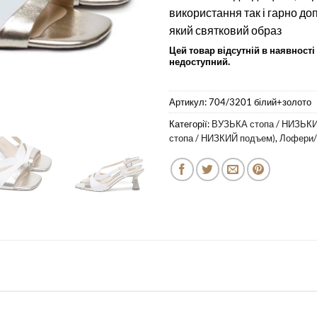
використання так і гарно до
який святковий образ
Цей товар відсутній в наявності 
недоступний.
Артикул:
704/3201 білий+золото
Категорії:
ВУЗЬКА стопа / НИЗЬКИ
стопа / НИЗКИЙ подъем)
,
Лофери/