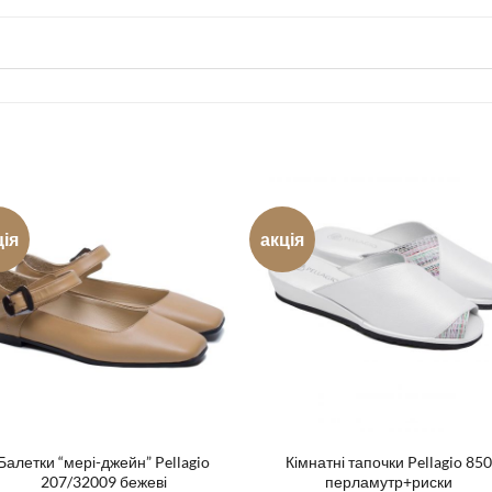
ція
акція
Балетки “мері-джейн” Pellagio
Кімнатні тапочки Pellagio 850
207/32009 бежеві
перламутр+риски