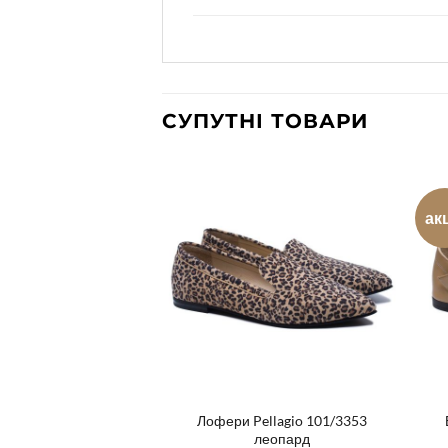
СУПУТНІ ТОВАРИ
ак
Лофери Pellagio 101/3353
gio 001/3241 рожеві
леопард
Оригінальна
Поточна
грн
2,500
грн