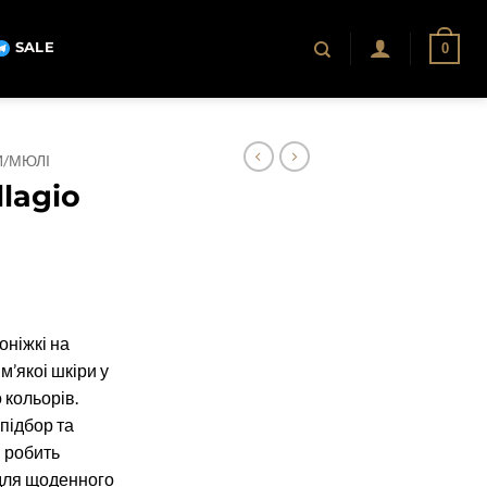
SALE
0
И/МЮЛІ
lagio
оніжкі на
м’якоі шкіри у
 кольорів.
підбор та
 робить
 для щоденного