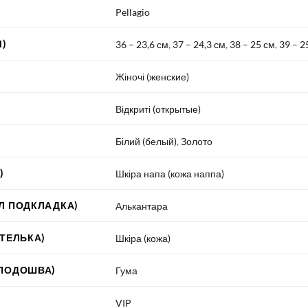
Pellagio
)
36 – 23,6 см
,
37 – 24,3 см
,
38 – 25 см
,
39 – 2
Жіночі (женские)
Відкриті (открытые)
Білий (белый)
,
Золото
)
Шкіра напа (кожа наппа)
Л ПОДКЛАДКА)
Алькантара
СТЕЛЬКА)
Шкіра (кожа)
 ПОДОШВА)
Гума
VIP