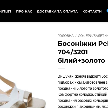
OUTLET
ПРО НАС
ДОСТАВКА ТА ОПЛАТА
КОНТАКТИ
ГОЛОВНА
/
ЛОФЕРИ/БАЛЕТК
Босоніжки Pel
704/3201
білий+золото
Вишукані жіночі відкриті бос
підборах 7 см. Виготовлені з 
поєднанні білого та золотого
Комфортна колодка, стійкий 
поєднання базових кольорів
босоніжки підходящими, як