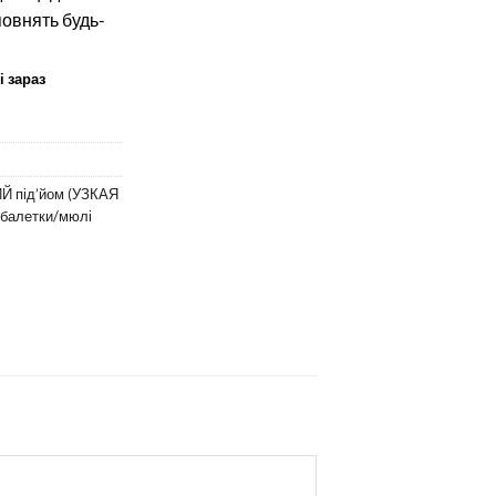
повнять будь-
і зараз
Й під’йом (УЗКАЯ
балетки/мюлі