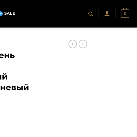
SALE
0
ень
ий
чневый