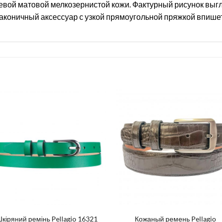
невой матовой мелкозернистой кожи. Фактурный рисунок выгл
лаконичный аксессуар с узкой прямоугольной пряжкой впишет
кіряний ремінь Pellagio 16321
Кожаный ремень Pellagio