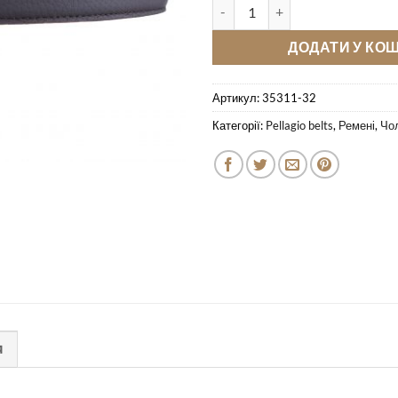
Кожаный ремень Pellagio одн
ДОДАТИ У КО
Артикул:
35311-32
Категорії:
Pellagio belts
,
Ремені
,
Чол
Я