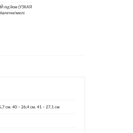
Й під’йом (УЗКАЯ
балетки/мюлі
5,7 см
,
40 – 26,4 см
,
41 – 27,1 см