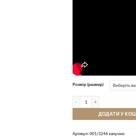
Розмір (размер)
Лофери Pellagio/Pazolini 001/3
ДОДАТИ У КО
Артикул:
001/3246 капучіно