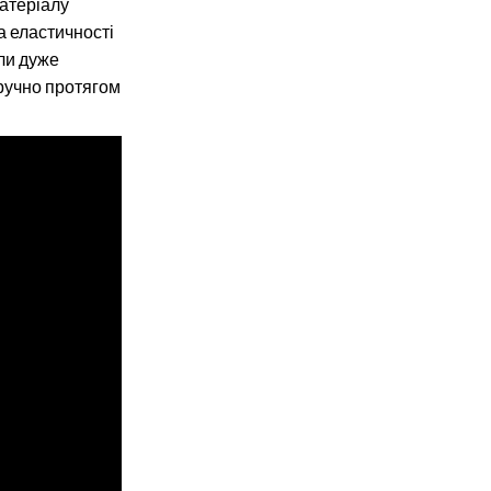
атеріалу
а еластичності
ли дуже
ручно протягом