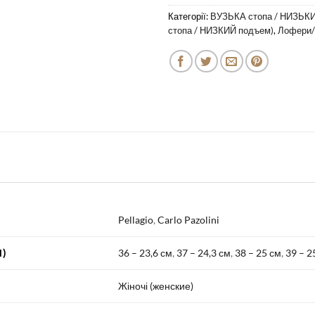
Категорії:
ВУЗЬКА стопа / НИЗЬКИ
стопа / НИЗКИЙ подъем)
,
Лофери/
Pellagio
,
Carlo Pazolini
)
36 – 23,6 см
,
37 – 24,3 см
,
38 – 25 см
,
39 – 2
Жіночі (женские)