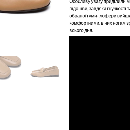
Особливу увагу приділили м
підошви, завдяки гнучкості т
обраної гуми- лофери вийш
комфортними, в них ногам з
всього дня.