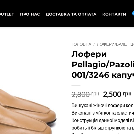
OUTLET
ПРО НАС
ДОСТАВКА ТА ОПЛАТА
КОНТАКТИ
ГОЛОВНА
/
ЛОФЕРИ/БАЛЕТК
Лофери
Pellagio/Pazol
001/3246 капу
Оригіна
2,800
2,500
грн
грн
ціна:
Вишукані жіночі лофери кол
2,800 грн
Виконані з м’ягкої та еластич
Конструкція данної моделі в
робить іі більш стрункою та