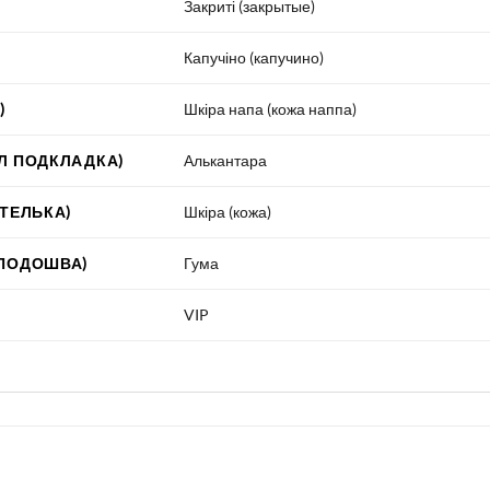
Закриті (закрытые)
Капучіно (капучино)
)
Шкіра напа (кожа наппа)
Л ПОДКЛАДКА)
Алькантара
СТЕЛЬКА)
Шкіра (кожа)
 ПОДОШВА)
Гума
VIP