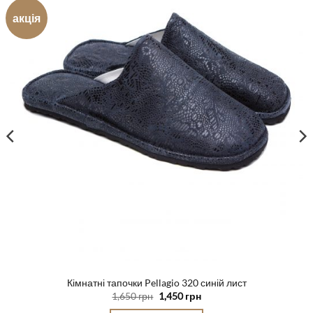
акція
Кімнатні тапочки Pellagio 320 синій лист
Оригінальна
Поточна
1,650
грн
1,450
грн
ціна:
ціна: