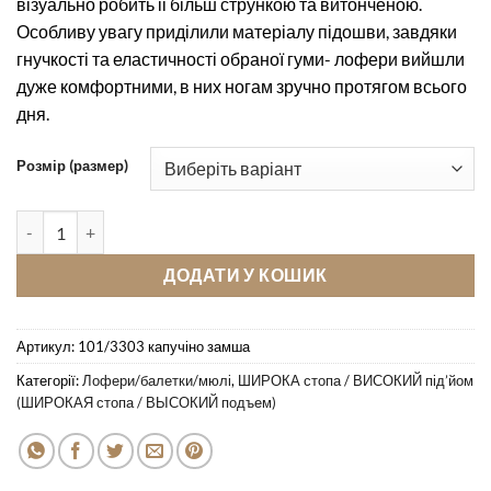
візуально робить іі більш стрункою та витонченою.
Особливу увагу приділили матеріалу підошви, завдяки
гнучкості та еластичності обраної гуми- лофери вийшли
дуже комфортними, в них ногам зручно протягом всього
дня.
Розмір (размер)
Лофери Pellagio 101/3303 капучіно замша кількість
ДОДАТИ У КОШИК
Артикул:
101/3303 капучіно замша
Категорії:
Лофери/балетки/мюлі
,
ШИРОКА стопа / ВИСОКИЙ під’йом
(ШИРОКАЯ стопа / ВЫСОКИЙ подъем)