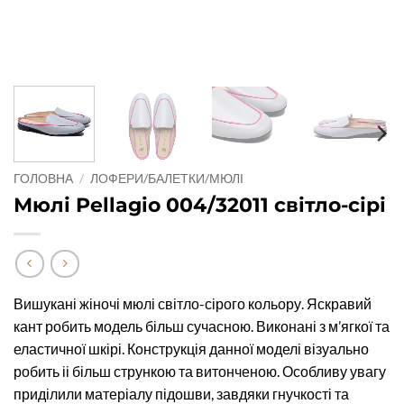
ГОЛОВНА
/
ЛОФЕРИ/БАЛЕТКИ/МЮЛІ
Мюлі Pellagio 004/32011 світло-сірі
Вишукані жіночі мюлі світло-сірого кольору. Яскравий
кант робить модель більш сучасною. Виконані з м’ягкої та
еластичної шкірі. Конструкція данної моделі візуально
робить іі більш стрункою та витонченою. Особливу увагу
приділили матеріалу підошви, завдяки гнучкості та