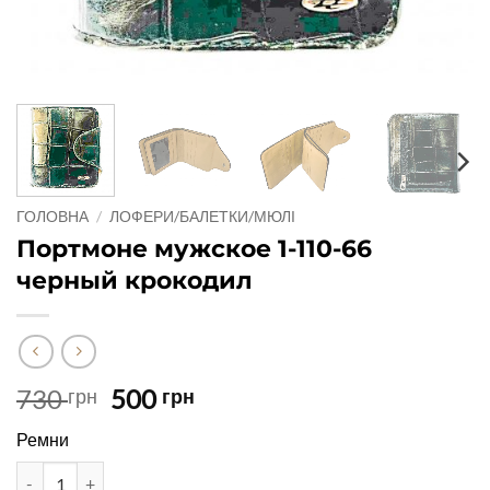
ГОЛОВНА
/
ЛОФЕРИ/БАЛЕТКИ/МЮЛІ
Портмоне мужское 1-110-66
черный крокодил
Оригінальна
Поточна
730
500
грн
грн
ціна:
ціна:
Ремни
730 грн.
500 грн.
Портмоне мужское 1-110-66 черный крокодил кількість