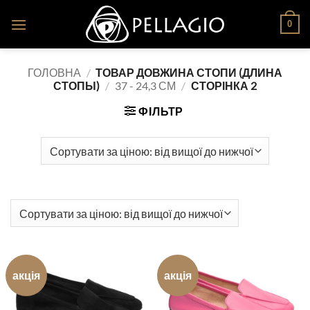
Skip
0
to
content
ГОЛОВНА
/
ТОВАР ДОВЖИНА СТОПИ (ДЛИНА
СТОПЫ)
/
37 - 24,3 СМ
/
СТОРІНКА 2
ФІЛЬТР
акція
акція