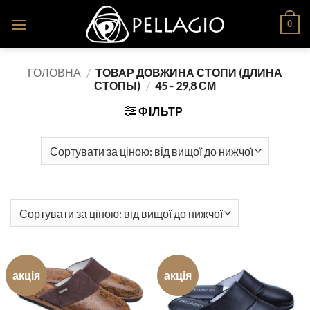
Skip
0
to
content
ГОЛОВНА
/
ТОВАР ДОВЖИНА СТОПИ (ДЛИНА
СТОПЫ)
/
45 - 29,8 СМ
ФІЛЬТР
акція
акція