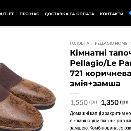
OUTLET
ПРО НАС
ДОСТАВКА ТА ОПЛАТА
КОНТАКТИ
ГОЛОВНА
/
PELLAGIO HOME
Кімнатні тапо
Pellagio/Le Pa
721 коричнев
змія+замша
Оригіна
1,550
1,350
грн
грн
ціна:
Домашні капці з закритим н
1,550 грн
в комбінаціі м’якої шкіри з ім
замшею. Комбінована союз