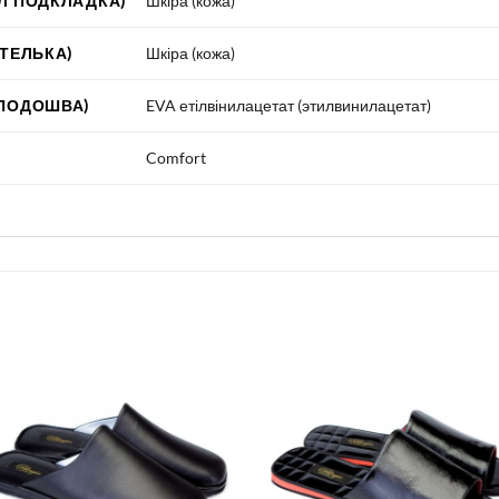
Л ПОДКЛАДКА)
Шкіра (кожа)
СТЕЛЬКА)
Шкіра (кожа)
 ПОДОШВА)
EVA етілвінилацетат (этилвинилацетат)
Comfort