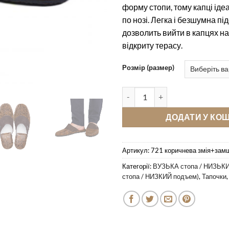
форму стопи, тому капці іде
по нозі. Легка і безшумна пі
дозволить вийти в капцях на
відкриту терасу.
Розмір (размер)
Кімнатні тапочки Pellagio/Le P
ДОДАТИ У КО
Артикул:
721 коричнева змія+зам
Категорії:
ВУЗЬКА стопа / НИЗЬКИ
стопа / НИЗКИЙ подъем)
,
Тапочки