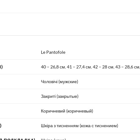
Le Pantofole
)
40 – 26,8 см
,
41 – 27,4 см
,
42 – 28 см
,
43 – 28,6 см
Чоловічі (мужские)
Закриті (закрытые)
Коричневий (коричневый)
)
Шкіра з тисненням (кожа с тиснением)