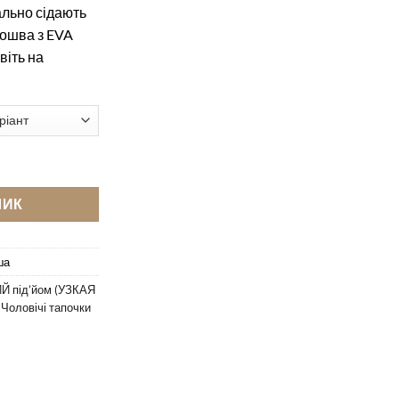
ально сідають
дошва з EVA
віть на
antofole 721 коричнева змія+замша кількість
ШИК
ша
Й під’йом (УЗКАЯ
,
Чоловічі тапочки