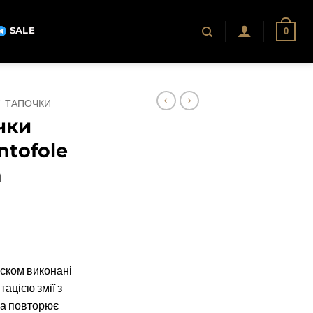
SALE
0
/
ТАПОЧКИ
чки
ntofole
а
льна
Поточна
ціна:
оском виконані
.
1,350 грн.
ітацією змії з
ка повторює