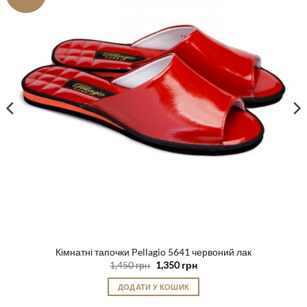
Кімнатні тапочки Pellagio 5641 червоний лак
Оригінальна
Поточна
1,450
грн
1,350
грн
ціна:
ціна:
1,450 грн.
1,350 грн.
ДОДАТИ У КОШИК
Цей