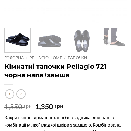
ГОЛОВНА
/
PELLAGIO HOME
/
ТАПОЧКИ
Кімнатні тапочки Pellagio 721
чорна напа+замша
Оригінальна
Поточна
1,550
1,350
грн
грн
ціна:
ціна:
Закриті чорні домашні капці без задника виконані в
1,550 грн.
1,350 грн.
комбінаціі м’якої гладкої шкіри з замшею. Комбінована