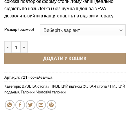
союзка повторює форму стопи, тому капці ідеально
сідають по нозі. Легка і безшумна підошва з EVA
дозволить вийти в капцях навіть на відкриту терасу.
Розмір (размер)
Кімнатні тапочки Pellagio 721 чорна напа+замша кількість
ДОДАТИ У КОШИК
Артикул:
721 чорна+замша
Категорії:
ВУЗЬКА стопа / НИЗЬКИЙ під’йом (УЗКАЯ стопа / НИЗКИЙ
подъем)
,
Тапочки
,
Чоловічі тапочки