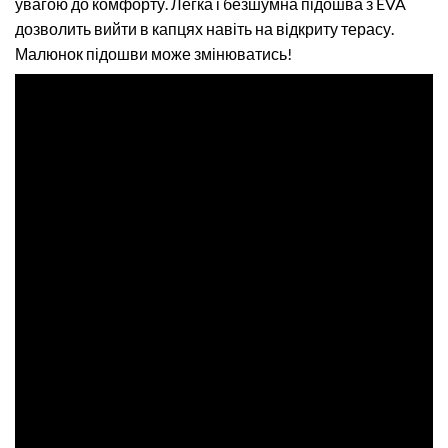
увагою до комфорту. Легка і безшумна підошва з EVA
дозволить вийти в капцях навіть на відкриту терасу.
Малюнок підошви може змінюватись!