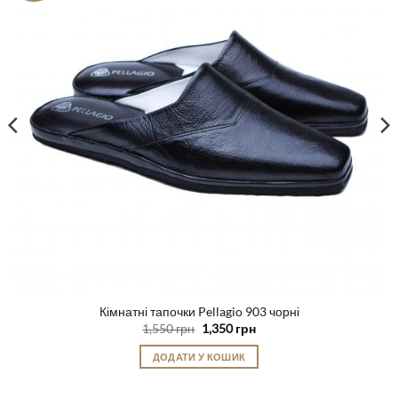
Кімнатні тапочки Pellagio 903 чорні
Оригінальна
Поточна
1,550
грн
1,350
грн
ціна:
ціна:
1,550 грн.
1,350 грн.
ДОДАТИ У КОШИК
Цей
товар