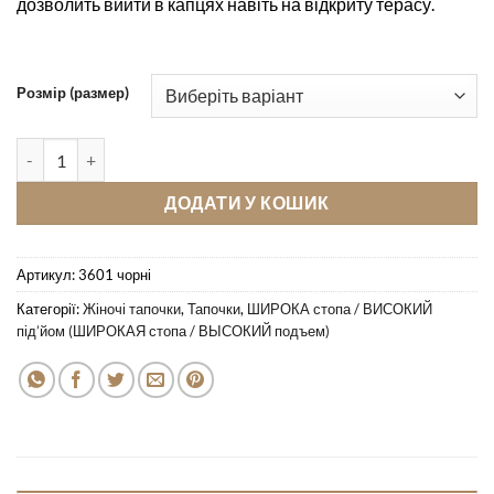
дозволить вийти в капцях навіть на відкриту терасу.
Розмір (размер)
Кімнатні тапочки Pellagio 3601 чорні кількість
ДОДАТИ У КОШИК
Артикул:
3601 чорні
Категорії:
Жіночі тапочки
,
Тапочки
,
ШИРОКА стопа / ВИСОКИЙ
під’йом (ШИРОКАЯ стопа / ВЫСОКИЙ подъем)