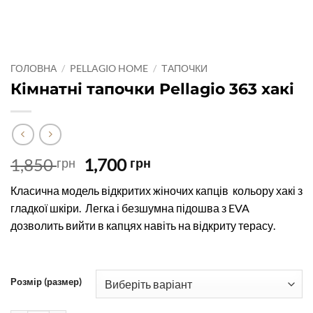
ГОЛОВНА
/
PELLAGIO HOME
/
ТАПОЧКИ
Кімнатні тапочки Pellagio 363 хакі
Оригінальна
Поточна
1,850
1,700
грн
грн
ціна:
ціна:
Класична модель відкритих жіночих капців кольору хакі з
1,850 грн.
1,700 грн.
гладкої шкіри. Легка і безшумна підошва з EVA
дозволить вийти в капцях навіть на відкриту терасу.
Розмір (размер)