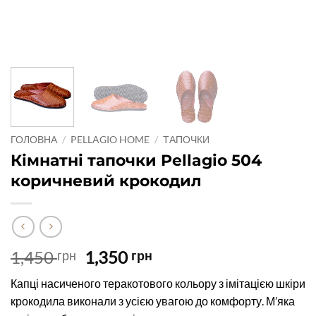
ГОЛОВНА
/
PELLAGIO HOME
/
ТАПОЧКИ
Кімнатні тапочки Pellagio 504
коричневий крокодил
Оригінальна
Поточна
1,450
1,350
грн
грн
ціна:
ціна:
Капці насиченого теракотового кольору з імітацією шкіри
1,450 грн.
1,350 грн.
крокодила виконали з усією увагою до комфорту. М’яка