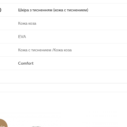
)
Шкіра з тисненням (кожа с тиснением)
Кожа коза
ЕVA
Кожа с тиснением /Кожа коза
Comfort