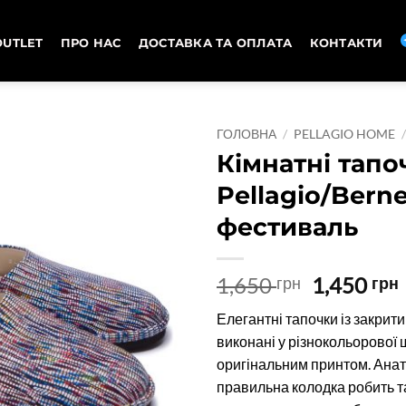
OUTLET
ПРО НАС
ДОСТАВКА ТА ОПЛАТА
КОНТАКТИ
ГОЛОВНА
/
PELLAGIO HOME
Кімнатні тапо
Pellagio/Berne
фестиваль
Оригіна
1,650
1,450
грн
грн
ціна:
Елегантні тапочки із закрит
1,650 грн
виконані у різнокольорової ш
оригінальним принтом. Ана
правильна колодка робить т