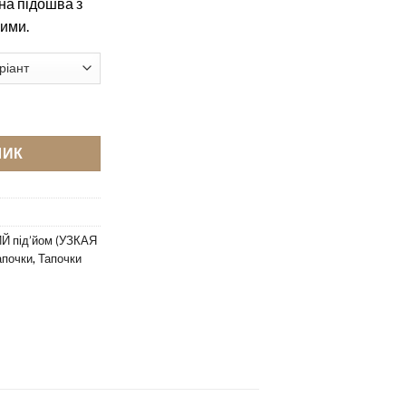
на підошва з
ними.
elli 504 фестиваль кількість
ШИК
Й під’йом (УЗКАЯ
апочки
,
Тапочки