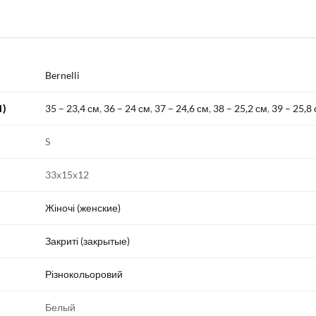
Bernelli
)
35 – 23,4 см
,
36 – 24 см
,
37 – 24,6 см
,
38 – 25,2 см
,
39 – 25,8
S
33х15х12
Жіночі (женские)
Закриті (закрытые)
Різнокольоровий
Белый