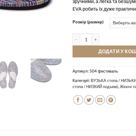
зручними, а легка та безшум
EVA робить їх дуже практич
Розмір (размер)
Кімнатні тапочки Pellagio/Bern
ДОДАТИ У КО
Артикул:
504 фестиваль
Категорії:
ВУЗЬКА стопа / НИЗЬКИ
стопа / НИЗКИЙ подъем)
,
Жіночі т