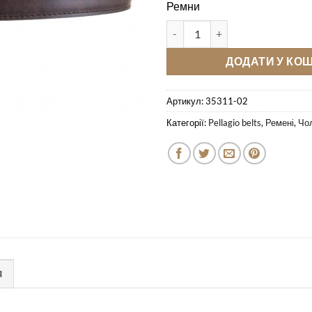
Ремни
Кожаный ремень Pellagio одно
ДОДАТИ У КО
Артикул:
35311-02
Категорії:
Pellagio belts
,
Ремені
,
Чол
Я