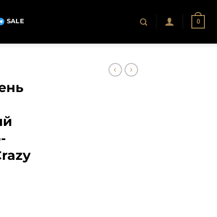
SALE
0
ень
ий
-
razy