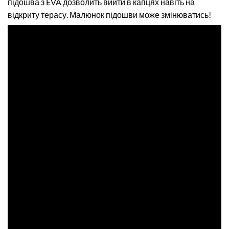
підошва з EVA дозволить вийти в капцях навіть на
відкриту терасу. Малюнок підошви може змінюватись!