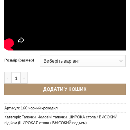
Розмір (размер)
Кімнатні тапочки Pellagio 160 чорний крокодил кількість
ДОДАТИ У КОШИК
Артикул:
160 чорний крокодил
Категорії:
Тапочки
,
Чоловічі тапочки
,
ШИРОКА стопа / ВИСОКИЙ
під’йом (ШИРОКАЯ стопа / ВЫСОКИЙ подъем)