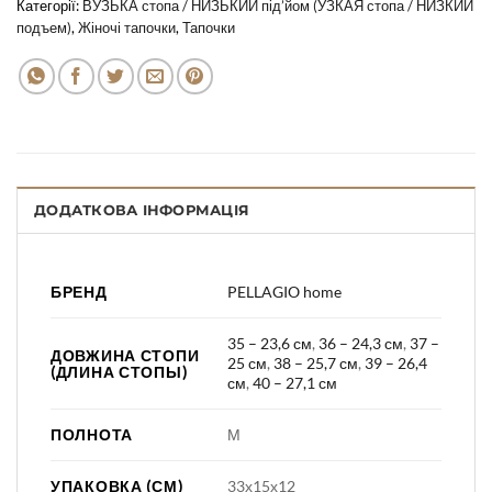
Категорії:
ВУЗЬКА стопа / НИЗЬКИЙ під’йом (УЗКАЯ стопа / НИЗКИЙ
подъем)
,
Жіночі тапочки
,
Тапочки
ДОДАТКОВА ІНФОРМАЦІЯ
БРЕНД
PELLAGIO home
35 – 23,6 см
,
36 – 24,3 см
,
37 –
ДОВЖИНА СТОПИ
25 см
,
38 – 25,7 см
,
39 – 26,4
(ДЛИНА СТОПЫ)
см
,
40 – 27,1 см
ПОЛНОТА
М
УПАКОВКА (СМ)
33х15х12