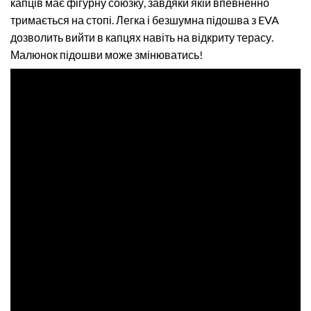
капців має фігурну союзку, завдяки якій впевненно
тримається на стопі. Легка і безшумна підошва з EVA
дозволить вийти в капцях навіть на відкриту терасу.
Малюнок підошви може змінюватись!